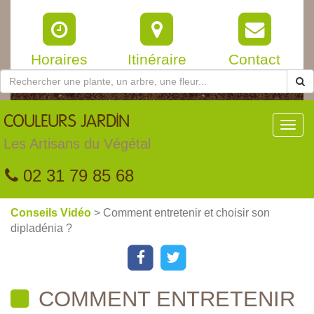
Horaires
Itinéraire
Contact
COULEURS
JARDIN
Toggl
navig
Les Artisans du Végétal
02 31 79 85 68
Conseils Vidéo
> Comment entretenir et choisir son
dipladénia ?
COMMENT ENTRETENIR