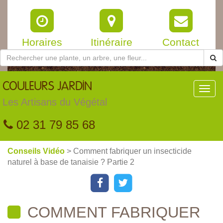
Horaires
Itinéraire
Contact
COULEURS
JARDIN
Toggl
navig
Les Artisans du Végétal
02 31 79 85 68
Conseils Vidéo
> Comment fabriquer un insecticide
naturel à base de tanaisie ? Partie 2
COMMENT FABRIQUER