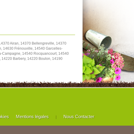
4370 Airan, 14370 Bellengreville, 14370
, 14630 Frénouville, 14540 Garcelles-
y-la-Campagne, 14540 Rocquancourt, 14540
e, 14220 Barbery, 14220 Boulon, 14190
okies
Mentions légales
Nous Contacter
|