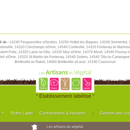
é de :
14240 Feuguerolles s/Seulles, 14250 Hottot-les-Bagues, 14240 Sermentot, 1
eboville, 14320 Clinchamps s/Orne, 14540 Conteville, 14320 Fontenay-le-Marmion
Hubert-Folie, 14320 Laize-la-Ville, 14320 May s/Orne, 14370 Moult, 14540 Pouss
ré s/Orne, 14320 St-Martin-de-Fontenay, 14540 Soliers, 14540 Tilly-la-Campagn
Bretteville-le-Rabet, 14680 Bretteville s/Laize, 14190 Cauvicourt
" Établissement labélisé "
s +
Notre Label
Coordonnées & horaires
Gestion des co
|
Les artisans du végétal