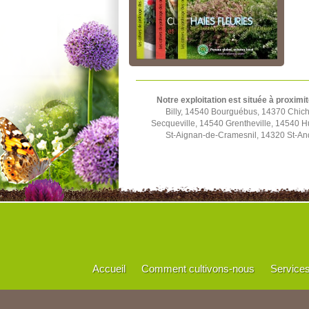
Notre exploitation est située à proximit
Billy, 14540 Bourguébus, 14370 Chich
Secqueville, 14540 Grentheville, 14540 
St-Aignan-de-Cramesnil, 14320 St-And
Accueil
Comment cultivons-nous
Service