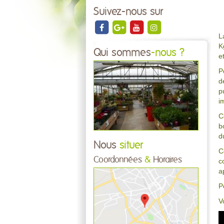
Suivez-nous sur
L
K
Qui sommes
-nous ?
e
P
d
p
i
C
b
d
Nous
situer
C
Coordonnées
&
Horaires
c
a
P
V