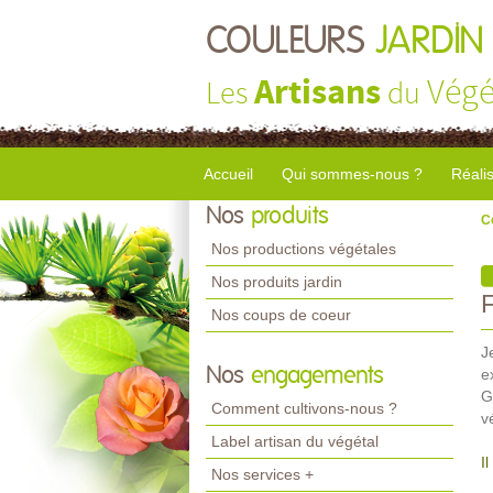
COULEURS
JARDIN
Artisans
Végé
Les
du
Accueil
Qui sommes-nous ?
Réali
Nos
produits
C
Nos productions végétales
Nos produits jardin
Nos coups de coeur
J
Nos
engagements
e
G
Comment cultivons-nous ?
v
Label artisan du végétal
I
Nos services +