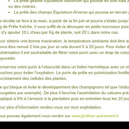
La prêle géante Equisetum Maximum qui pousse en sols frais a
ou des rivières.
La prêle des champs Equisetum Arverse qui pousse en terrain 
a récolte se fera à la main, à partir de la fin juin et pourra s'étaler jus
g de Prêle fraîche, il vous suffit de la découper en petits morceaux pui
t d'y ajouter 10 L d'eau par Kg de plante, soit 20 L dans notre cas.
our obtenir une bonne macération, la température ambiante doit être
evra être remué 2 fois par jour et cela durant 5 à 10 jours. Pour éviter
ulvérisation il est souhaitable de filtrer votre purin avec un drap de co
mpuretés.
onservez votre purin à l'obscurité dans un bidon hermétique avec un mi
ouchon pour éviter l'oxydation. Le purin de prêle en pulvérisation fortif
urcissement des cellules des plantes.
e qui bloque et évite le développement des champignons tel que l’oïdium
ourgettes par exemple). De plus il favorise l'assimilation du calcaire prés
ppliqué à 5% à l'arrosoir à la plantation puis en entretien tous les 10 jou
our plus d'information rendez-vous sur mon exploitation.
ous pouvez également vous rendre sur
www.jardiner-autrement.fr