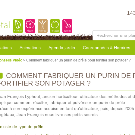
14
tal
sations
Animations
Agenda jardin
Coordonnées & Horaires
onseils Vidéo
> Comment fabriquer un purin de prêle pour fortifier son potager ?
COMMENT FABRIQUER UN PURIN DE 
FORTIFIER SON POTAGER ?
ean François Lyphout, ancien horticulteur, utilisateur des méthodes et 
xplique comment récolter, fabriquer et pulvériser un purin de prêle.
râce à son expérience acquise en tant qu'utilisateur, puis, depuis 2005 
égétaux, Jean François nous livre ses petits secrets.
l existe de type de prêle :