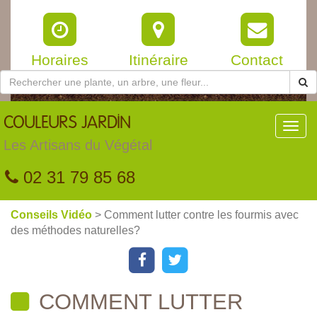
Horaires
Itinéraire
Contact
COULEURS
JARDIN
Toggl
navig
Les Artisans du Végétal
02 31 79 85 68
Conseils Vidéo
> Comment lutter contre les fourmis avec
des méthodes naturelles?
COMMENT LUTTER