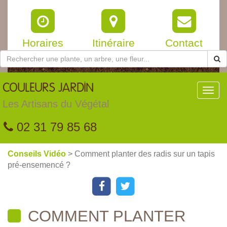
Horaires
Itinéraire
Contact
COULEURS
JARDIN
Toggl
navig
Les Artisans du Végétal
02 31 79 85 68
Conseils Vidéo
> Comment planter des radis sur un tapis
pré-ensemencé ?
COMMENT PLANTER