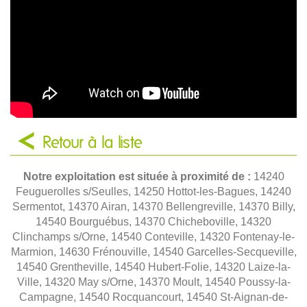
Retour à la liste
Notre exploitation est située à proximité de :
14240
Feuguerolles s/Seulles, 14250 Hottot-les-Bagues, 14240
Sermentot, 14370 Airan, 14370 Bellengreville, 14370 Billy,
14540 Bourguébus, 14370 Chicheboville, 14320
Clinchamps s/Orne, 14540 Conteville, 14320 Fontenay-le-
Marmion, 14630 Frénouville, 14540 Garcelles-Secqueville,
14540 Grentheville, 14540 Hubert-Folie, 14320 Laize-la-
Ville, 14320 May s/Orne, 14370 Moult, 14540 Poussy-la-
Campagne, 14540 Rocquancourt, 14540 St-Aignan-de-