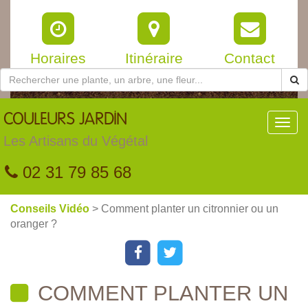
Horaires
Itinéraire
Contact
COULEURS
JARDIN
Toggl
navig
Les Artisans du Végétal
02 31 79 85 68
Conseils Vidéo
> Comment planter un citronnier ou un
oranger ?
COMMENT PLANTER UN