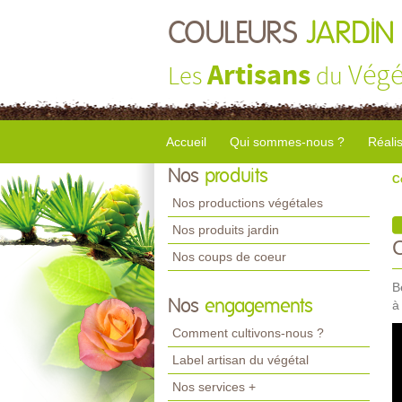
COULEURS
JARDIN
Artisans
Végé
Les
du
Accueil
Qui sommes-nous ?
Réali
Nos
produits
C
Nos productions végétales
Nos produits jardin
Nos coups de coeur
B
Nos
engagements
à
Comment cultivons-nous ?
Label artisan du végétal
Nos services +