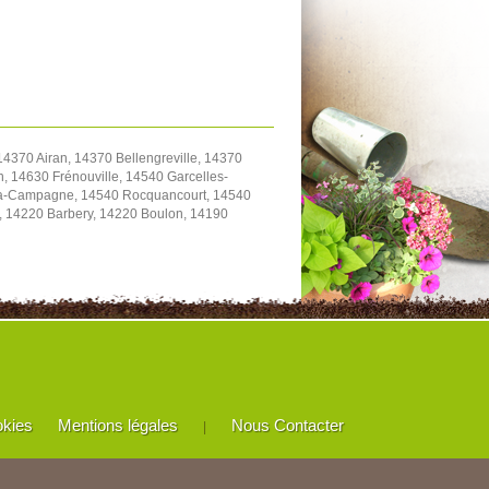
4370 Airan, 14370 Bellengreville, 14370
, 14630 Frénouville, 14540 Garcelles-
y-la-Campagne, 14540 Rocquancourt, 14540
e, 14220 Barbery, 14220 Boulon, 14190
okies
Mentions légales
Nous Contacter
|