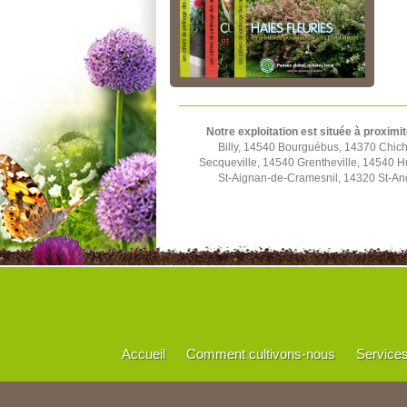
Notre exploitation est située à proximit
Billy, 14540 Bourguébus, 14370 Chich
Secqueville, 14540 Grentheville, 14540 
St-Aignan-de-Cramesnil, 14320 St-And
Accueil
Comment cultivons-nous
Service