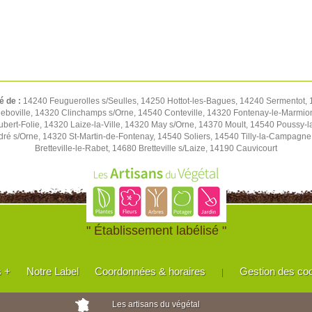
é de :
14240 Feuguerolles s/Seulles, 14250 Hottot-les-Bagues, 14240 Sermentot, 1
eboville, 14320 Clinchamps s/Orne, 14540 Conteville, 14320 Fontenay-le-Marmion
Hubert-Folie, 14320 Laize-la-Ville, 14320 May s/Orne, 14370 Moult, 14540 Pouss
ré s/Orne, 14320 St-Martin-de-Fontenay, 14540 Soliers, 14540 Tilly-la-Campagn
Bretteville-le-Rabet, 14680 Bretteville s/Laize, 14190 Cauvicourt
" Établissement labélisé "
s +
Notre Label
Coordonnées & horaires
Gestion des co
|
Les artisans du végétal