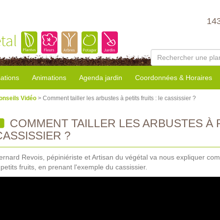
14
tal
sations
Animations
Agenda jardin
Coordonnées & Horaires
onseils Vidéo
> Comment tailler les arbustes à petits fruits : le cassissier ?
COMMENT TAILLER LES ARBUSTES À PE
CASSISSIER ?
ernard Revois, pépiniériste et Artisan du végétal va nous expliquer com
 petits fruits, en prenant l'exemple du cassissier.