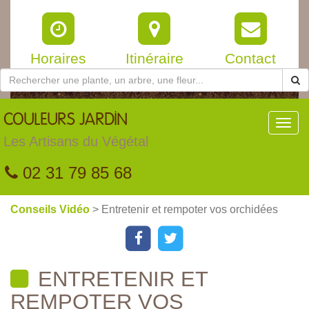
Horaires
Itinéraire
Contact
COULEURS
JARDIN
Toggl
navig
Les Artisans du Végétal
02 31 79 85 68
Conseils Vidéo
> Entretenir et rempoter vos orchidées
ENTRETENIR ET
REMPOTER VOS