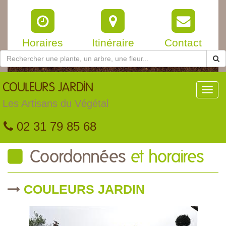
Horaires
Itinéraire
Contact
COULEURS
JARDIN
Toggl
navig
Les Artisans du Végétal
02 31 79 85 68
Coordonnées
et horaires
COULEURS JARDIN