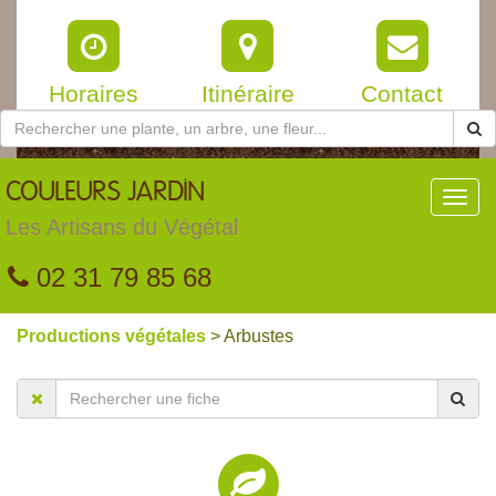
Horaires
Itinéraire
Contact
COULEURS
JARDIN
Toggl
navig
Les Artisans du Végétal
02 31 79 85 68
Productions végétales
> Arbustes