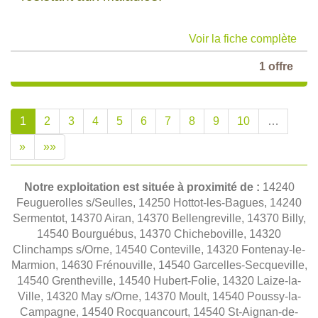
Voir la fiche complète
1 offre
1
2
3
4
5
6
7
8
9
10
…
»
»»
Notre exploitation est située à proximité de :
14240
Feuguerolles s/Seulles, 14250 Hottot-les-Bagues, 14240
Sermentot, 14370 Airan, 14370 Bellengreville, 14370 Billy,
14540 Bourguébus, 14370 Chicheboville, 14320
Clinchamps s/Orne, 14540 Conteville, 14320 Fontenay-le-
Marmion, 14630 Frénouville, 14540 Garcelles-Secqueville,
14540 Grentheville, 14540 Hubert-Folie, 14320 Laize-la-
Ville, 14320 May s/Orne, 14370 Moult, 14540 Poussy-la-
Campagne, 14540 Rocquancourt, 14540 St-Aignan-de-