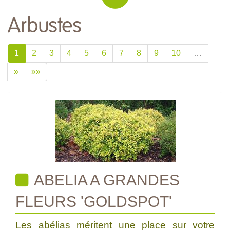
Arbustes
1
2
3
4
5
6
7
8
9
10
…
»
»»
ABELIA A GRANDES
FLEURS 'GOLDSPOT'
Les abélias méritent une place sur votre