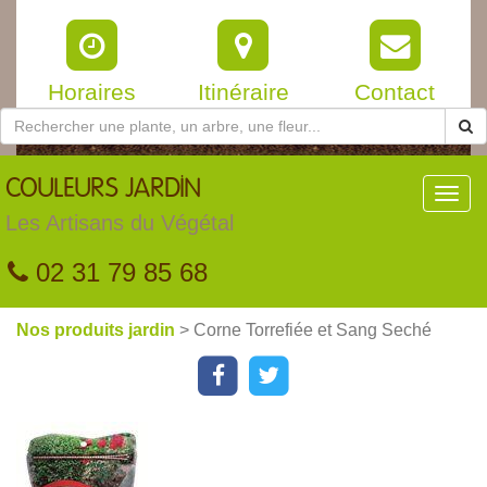
Horaires
Itinéraire
Contact
COULEURS
JARDIN
Toggl
navig
Les Artisans du Végétal
02 31 79 85 68
Nos produits jardin
> Corne Torrefiée et Sang Seché