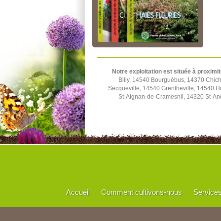
Notre exploitation est située à proximit
Billy, 14540 Bourguébus, 14370 Chich
Secqueville, 14540 Grentheville, 14540 
St-Aignan-de-Cramesnil, 14320 St-And
Accueil
Comment cultivons-nous
Service