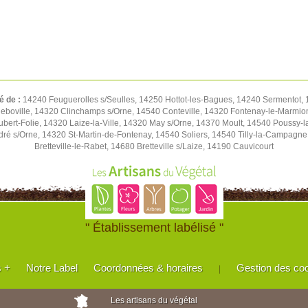
é de :
14240 Feuguerolles s/Seulles, 14250 Hottot-les-Bagues, 14240 Sermentot, 1
eboville, 14320 Clinchamps s/Orne, 14540 Conteville, 14320 Fontenay-le-Marmion
Hubert-Folie, 14320 Laize-la-Ville, 14320 May s/Orne, 14370 Moult, 14540 Pouss
ré s/Orne, 14320 St-Martin-de-Fontenay, 14540 Soliers, 14540 Tilly-la-Campagn
Bretteville-le-Rabet, 14680 Bretteville s/Laize, 14190 Cauvicourt
" Établissement labélisé "
s +
Notre Label
Coordonnées & horaires
Gestion des co
|
Les artisans du végétal