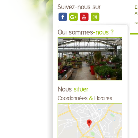
Suivez-nous sur
E
A
s
Qui sommes
-nous ?
Nous
situer
Coordonnées
&
Horaires