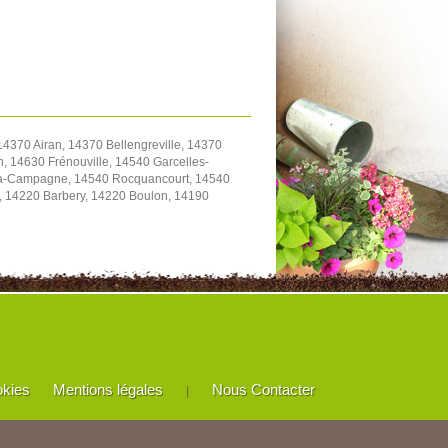
4370 Airan, 14370 Bellengreville, 14370
, 14630 Frénouville, 14540 Garcelles-
y-la-Campagne, 14540 Rocquancourt, 14540
e, 14220 Barbery, 14220 Boulon, 14190
okies
Mentions légales
Nous Contacter
|