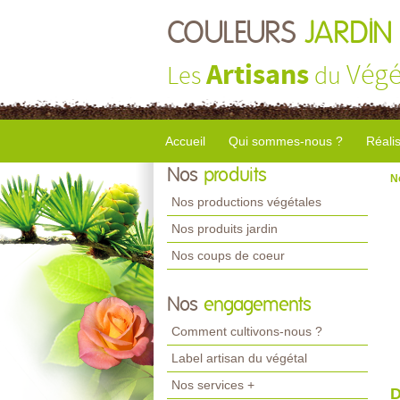
COULEURS
JARDIN
Artisans
Végé
Les
du
Accueil
Qui sommes-nous ?
Réali
Nos
produits
N
Nos productions végétales
Nos produits jardin
Nos coups de coeur
Nos
engagements
Comment cultivons-nous ?
Label artisan du végétal
Nos services +
D