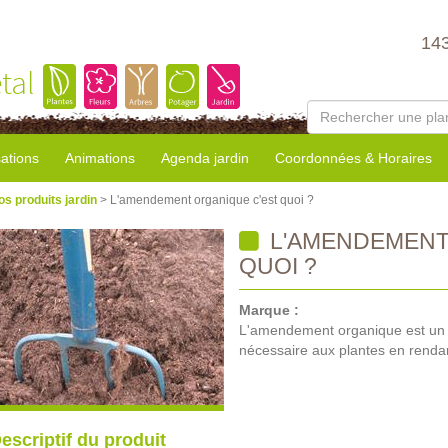
14
tal
sations
Animations
Agenda jardin
Coordonnées & Horaires
os produits jardin
> L'amendement organique c'est quoi ?
L'AMENDEMENT
QUOI ?
Marque :
L'amendement organique est un fert
nécessaire aux plantes en rendan
escriptif du produit