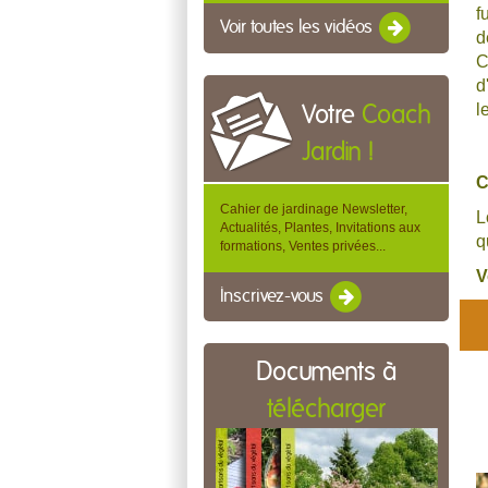
f
Voir toutes les vidéos
d
C
d
l
Votre
Coach
Jardin !
C
Cahier de jardinage Newsletter,
L
Actualités, Plantes, Invitations aux
q
formations, Ventes privées...
V
Inscrivez-vous
Documents à
télécharger