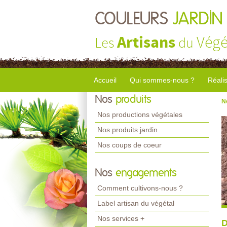
COULEURS
JARDIN
Artisans
Végé
Les
du
Accueil
Qui sommes-nous ?
Réali
Nos
produits
N
Nos productions végétales
Nos produits jardin
Nos coups de coeur
Nos
engagements
Comment cultivons-nous ?
Label artisan du végétal
Nos services +
D