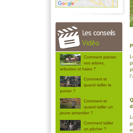
Les conseils
Vidéo
P
L
Comment planter
p
vos arbres,
arbustes et haies ?
p
l
Comment et
quand tailler le
poirier ?
Comment et
d
quand tailler un
jeune amandier ?
Comment tailler
p
un pêcher ?
e