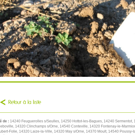
Retour à la liste
é de :
14240 Feuguerolles s/Seulles, 14250 Hottot-les-Bagues, 14240 Sermentot, 1
eboville, 14320 Clinchamps s/Orne, 14540 Conteville, 14320 Fontenay-le-Marmion
Hubert-Folie, 14320 Laize-la-Ville, 14320 May s/Orne, 14370 Moult, 14540 Pouss