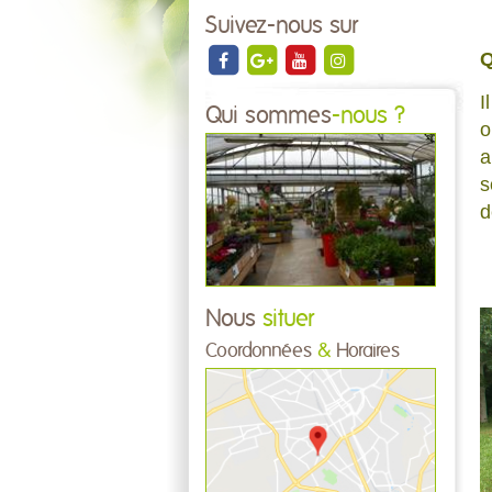
Suivez-nous sur
Q
I
Qui sommes
-nous ?
o
a
s
d
Nous
situer
Coordonnées
&
Horaires