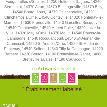
Feuguerolles s/Seulles, 14250 Hottot-les-Bagues, 14240
Sermentot, 14370 Airan, 14370 Bellengreville, 14370 Billy,
14540 Bourguébus, 14370 Chicheboville, 14320
Clinchamps s/Orne, 14540 Conteville, 14320 Fontenay-le-
Marmion, 14630 Frénouville, 14540 Garcelles-Secqueville,
14540 Grentheville, 14540 Hubert-Folie, 14320 Laize-la-
Ville, 14320 May s/Orne, 14370 Moult, 14540 Poussy-la-
Campagne, 14540 Rocquancourt, 14540 St-Aignan-de-
Cramesnil, 14320 St-André s/Orne, 14320 St-Martin-de-
Fontenay, 14540 Soliers, 14540 Tilly-la-Campagne, 14220
Barbery, 14220 Boulon, 14190 Bretteville-le-Rabet, 14680
Bretteville s/Laize, 14190 Cauvicourt
" Établissement labélisé "
Accueil