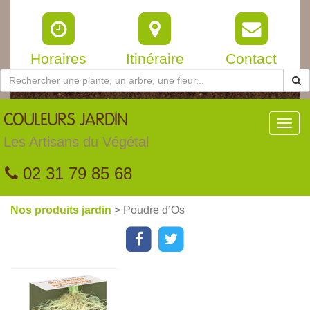
Horaires
Itinéraire
Contact
COULEURS
JARDIN
Toggl
navig
Les Artisans du Végétal
02 31 79 85 68
Nos produits jardin
> Poudre d’Os