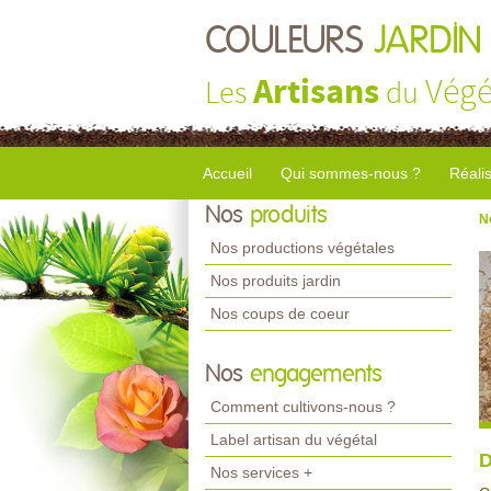
COULEURS
JARDIN
Artisans
Végé
Les
du
Accueil
Qui sommes-nous ?
Réali
Nos
produits
N
Nos productions végétales
Nos produits jardin
Nos coups de coeur
Nos
engagements
Comment cultivons-nous ?
Label artisan du végétal
D
Nos services +