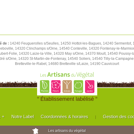
é de :
14240 Feuguerolles s/Seulles, 14250 Hottot-les-Bagues, 14240 Sermentot, 1
eboville, 14320 Clinchamps s/Orne, 14540 Conteville, 14320 Fontenay-le-Marmion
Hubert-Folie, 14320 Laize-la-Ville, 14320 May s/Orne, 14370 Moult, 14540 Pouss
ré s/Orne, 14320 St-Martin-de-Fontenay, 14540 Soliers, 14540 Tilly-la-Campagn
Bretteville-le-Rabet, 14680 Bretteville s/Laize, 14190 Cauvicourt
" Établissement labélisé "
s +
Notre Label
Coordonnées & horaires
Gestion des co
|
Les artisans du végétal