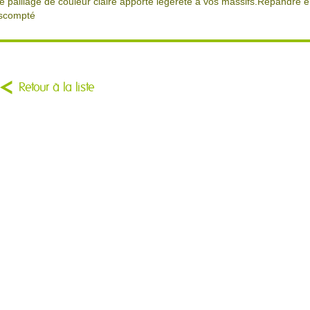
e paillage de couleur claire apporte légèreté à vos massifs.Répandre en
scompté
Retour à la liste