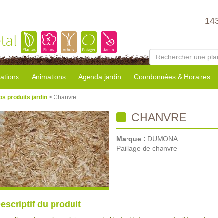
14
tal
sations
Animations
Agenda jardin
Coordonnées & Horaires
os produits jardin
> Chanvre
CHANVRE
Marque :
DUMONA
Paillage de chanvre
escriptif du produit