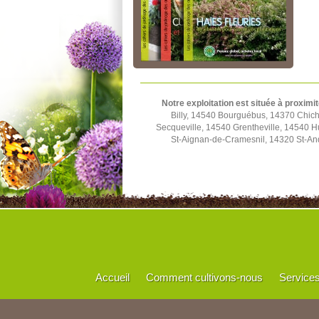
Notre exploitation est située à proximit
Billy, 14540 Bourguébus, 14370 Chich
Secqueville, 14540 Grentheville, 14540 
St-Aignan-de-Cramesnil, 14320 St-And
Accueil
Comment cultivons-nous
Service