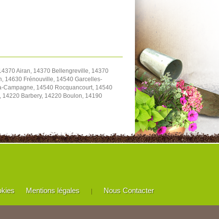
4370 Airan, 14370 Bellengreville, 14370
, 14630 Frénouville, 14540 Garcelles-
y-la-Campagne, 14540 Rocquancourt, 14540
e, 14220 Barbery, 14220 Boulon, 14190
okies
Mentions légales
Nous Contacter
|