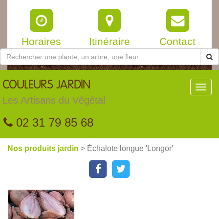
Horaires
Itinéraire
Contact
COULEURS
JARDIN
Toggl
navig
Les Artisans du Végétal
02 31 79 85 68
Nos produits jardin
> Échalote longue 'Longor'