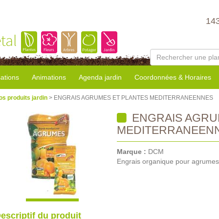
14
tal
sations
Animations
Agenda jardin
Coordonnées & Horaires
os produits jardin
> ENGRAIS AGRUMES ET PLANTES MEDITERRANEENNES
ENGRAIS AGRU
MEDITERRANEEN
Marque :
DCM
Engrais organique pour agrumes
escriptif du produit