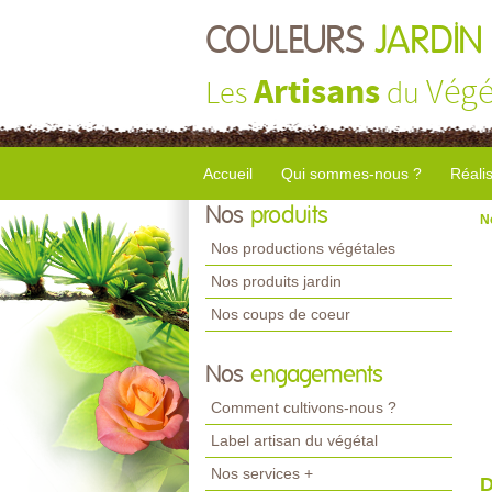
COULEURS
JARDIN
Artisans
Végé
Les
du
Accueil
Qui sommes-nous ?
Réali
Nos
produits
N
Nos productions végétales
Nos produits jardin
Nos coups de coeur
Nos
engagements
Comment cultivons-nous ?
Label artisan du végétal
Nos services +
D