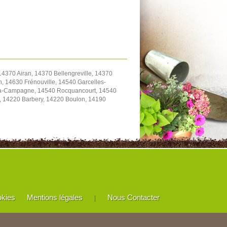
4370 Airan, 14370 Bellengreville, 14370
, 14630 Frénouville, 14540 Garcelles-
y-la-Campagne, 14540 Rocquancourt, 14540
e, 14220 Barbery, 14220 Boulon, 14190
okies
Mentions légales
Nous Contacter
|