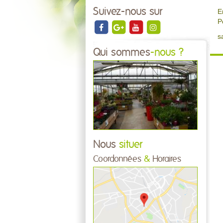
Suivez-nous sur
E
P
s
Qui sommes
-nous ?
Nous
situer
Coordonnées
&
Horaires