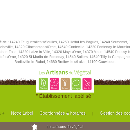
é de :
14240 Feuguerolles s/Seulles, 14250 Hottot-les-Bagues, 14240 Sermentot, 1
eboville, 14320 Clinchamps s/Orne, 14540 Conteville, 14320 Fontenay-le-Marmion
Hubert-Folie, 14320 Laize-la-Ville, 14320 May s/Orne, 14370 Moult, 14540 Pouss
ré s/Orne, 14320 St-Martin-de-Fontenay, 14540 Soliers, 14540 Tilly-la-Campagn
Bretteville-le-Rabet, 14680 Bretteville s/Laize, 14190 Cauvicourt
" Établissement labélisé "
s +
Notre Label
Coordonnées & horaires
Gestion des co
|
Les artisans du végétal