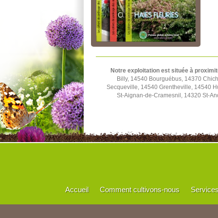
Notre exploitation est située à proximit
Billy, 14540 Bourguébus, 14370 Chich
Secqueville, 14540 Grentheville, 14540 
St-Aignan-de-Cramesnil, 14320 St-And
Accueil
Comment cultivons-nous
Service