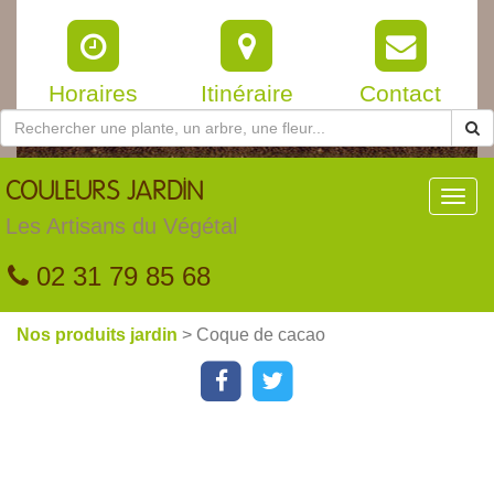
Horaires
Itinéraire
Contact
COULEURS
JARDIN
Toggl
navig
Les Artisans du Végétal
02 31 79 85 68
Nos produits jardin
> Coque de cacao