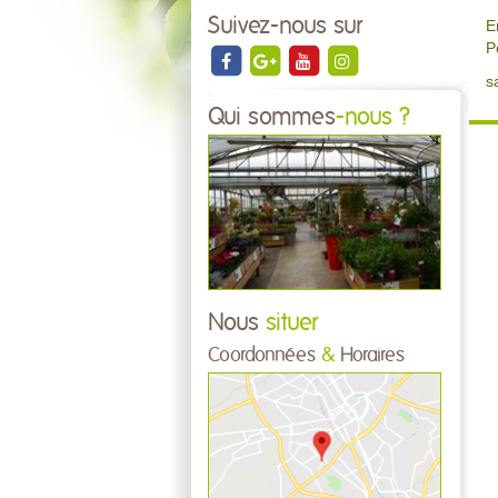
Suivez-nous sur
E
P
s
Qui sommes
-nous ?
Nous
situer
Coordonnées
&
Horaires