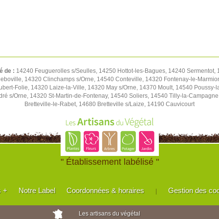
é de :
14240 Feuguerolles s/Seulles, 14250 Hottot-les-Bagues, 14240 Sermentot, 1
eboville, 14320 Clinchamps s/Orne, 14540 Conteville, 14320 Fontenay-le-Marmion
Hubert-Folie, 14320 Laize-la-Ville, 14320 May s/Orne, 14370 Moult, 14540 Pouss
ré s/Orne, 14320 St-Martin-de-Fontenay, 14540 Soliers, 14540 Tilly-la-Campagn
Bretteville-le-Rabet, 14680 Bretteville s/Laize, 14190 Cauvicourt
" Établissement labélisé "
s +
Notre Label
Coordonnées & horaires
Gestion des co
|
Les artisans du végétal