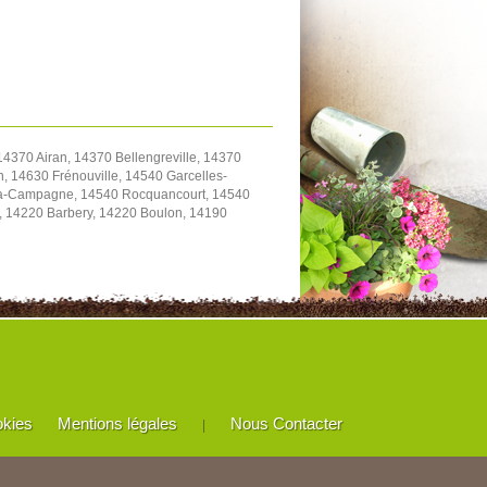
4370 Airan, 14370 Bellengreville, 14370
, 14630 Frénouville, 14540 Garcelles-
y-la-Campagne, 14540 Rocquancourt, 14540
e, 14220 Barbery, 14220 Boulon, 14190
okies
Mentions légales
Nous Contacter
|