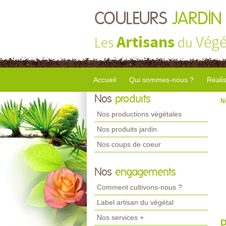
COULEURS
JARDIN
Artisans
Végé
Les
du
Accueil
Qui sommes-nous ?
Réali
Nos
produits
N
Nos productions végétales
Nos produits jardin
Nos coups de coeur
Nos
engagements
Comment cultivons-nous ?
Label artisan du végétal
Nos services +
D