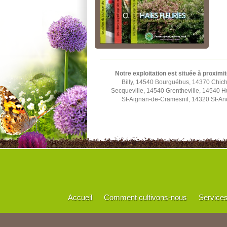
Notre exploitation est située à proximit
Billy, 14540 Bourguébus, 14370 Chich
Secqueville, 14540 Grentheville, 14540 
St-Aignan-de-Cramesnil, 14320 St-And
Accueil
Comment cultivons-nous
Service