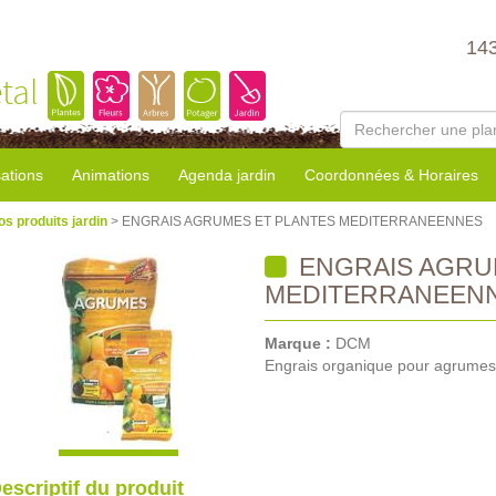
14
tal
sations
Animations
Agenda jardin
Coordonnées & Horaires
os produits jardin
> ENGRAIS AGRUMES ET PLANTES MEDITERRANEENNES
ENGRAIS AGRU
MEDITERRANEEN
Marque :
DCM
Engrais organique pour agrumes
escriptif du produit