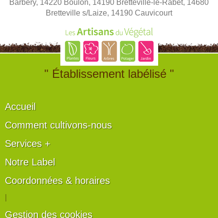
Barbery, 14220 Boulon, 14190 Bretteville-le-Rabet, 14680
Bretteville s/Laize, 14190 Cauvicourt
" Établissement labélisé "
Accueil
Comment cultivons-nous
Services +
Notre Label
Coordonnées & horaires
|
Gestion des cookies