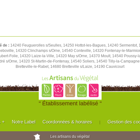
é de :
14240 Feuguerolles s/Seulles, 14250 Hottot-les-Bagues, 14240 Sermentot, 1
eboville, 14320 Clinchamps s/Orne, 14540 Conteville, 14320 Fontenay-le-Marmion
Hubert-Folie, 14320 Laize-la-Ville, 14320 May s/Orne, 14370 Moult, 14540 Pouss
ré s/Orne, 14320 St-Martin-de-Fontenay, 14540 Soliers, 14540 Tilly-la-Campagn
Bretteville-le-Rabet, 14680 Bretteville s/Laize, 14190 Cauvicourt
" Établissement labélisé "
s +
Notre Label
Coordonnées & horaires
Gestion des co
|
Les artisans du végétal