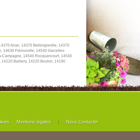
4370 Airan, 14370 Bellengreville, 14370
, 14630 Frénouville, 14540 Garcelles-
y-la-Campagne, 14540 Rocquancourt, 14540
e, 14220 Barbery, 14220 Boulon, 14190
okies
Mentions légales
Nous Contacter
|