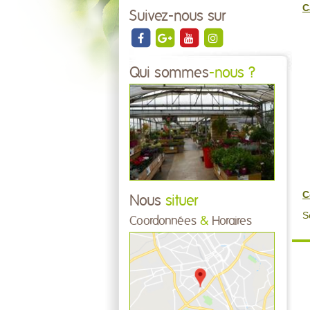
C
Suivez-nous sur
Qui sommes
-nous ?
C
Nous
situer
S
Coordonnées
&
Horaires