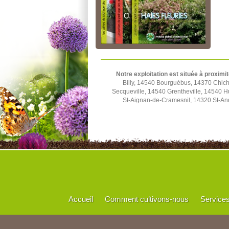
Notre exploitation est située à proximit
Billy, 14540 Bourguébus, 14370 Chich
Secqueville, 14540 Grentheville, 14540 
St-Aignan-de-Cramesnil, 14320 St-And
Accueil
Comment cultivons-nous
Service