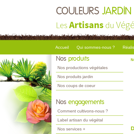
COULEURS
JARDIN
Artisans
Végé
Les
du
Accueil
Qui sommes-nous ?
Réali
Nos
produits
N
Nos productions végétales
Nos produits jardin
Nos coups de coeur
Nos
engagements
Comment cultivons-nous ?
Label artisan du végétal
D
Nos services +