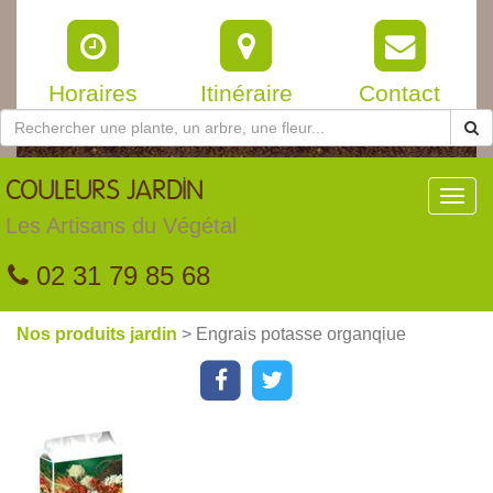
Horaires
Itinéraire
Contact
COULEURS
JARDIN
Toggl
navig
Les Artisans du Végétal
02 31 79 85 68
Nos produits jardin
> Engrais potasse organqiue