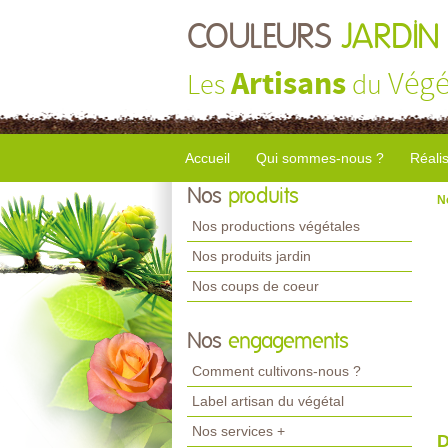
COULEURS
JARDIN
Artisans
Végé
Les
du
Accueil
Qui sommes-nous ?
Réali
Nos
produits
N
Nos productions végétales
Nos produits jardin
Nos coups de coeur
Nos
engagements
Comment cultivons-nous ?
Label artisan du végétal
Nos services +
D