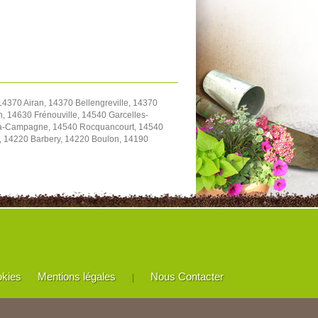
4370 Airan, 14370 Bellengreville, 14370
, 14630 Frénouville, 14540 Garcelles-
y-la-Campagne, 14540 Rocquancourt, 14540
e, 14220 Barbery, 14220 Boulon, 14190
okies
Mentions légales
Nous Contacter
|