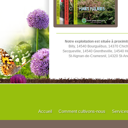
Notre exploitation est située à proximit
Billy, 14540 Bourguébus, 14370 Chich
Secqueville, 14540 Grentheville, 14540 
St-Aignan-de-Cramesnil, 14320 St-And
Accueil
Comment cultivons-nous
Service