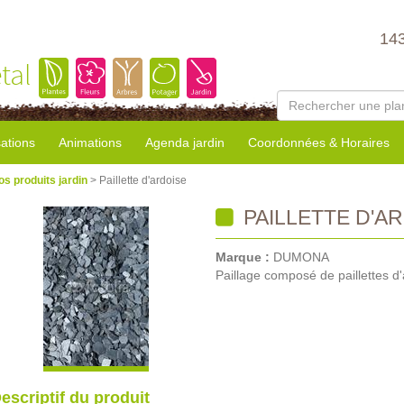
14
tal
sations
Animations
Agenda jardin
Coordonnées & Horaires
os produits jardin
> Paillette d'ardoise
PAILLETTE D'A
Marque :
DUMONA
Paillage composé de paillettes 
escriptif du produit