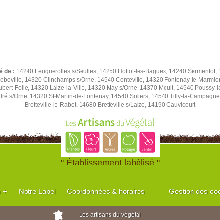
é de :
14240 Feuguerolles s/Seulles, 14250 Hottot-les-Bagues, 14240 Sermentot, 1
eboville, 14320 Clinchamps s/Orne, 14540 Conteville, 14320 Fontenay-le-Marmion
Hubert-Folie, 14320 Laize-la-Ville, 14320 May s/Orne, 14370 Moult, 14540 Pouss
ré s/Orne, 14320 St-Martin-de-Fontenay, 14540 Soliers, 14540 Tilly-la-Campagn
Bretteville-le-Rabet, 14680 Bretteville s/Laize, 14190 Cauvicourt
" Établissement labélisé "
s +
Notre Label
Coordonnées & horaires
Gestion des co
|
Les artisans du végétal