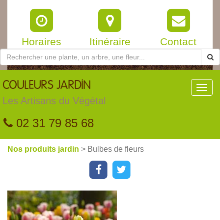
Horaires
Itinéraire
Contact
COULEURS
JARDIN
Toggl
navig
Les Artisans du Végétal
02 31 79 85 68
Nos produits jardin
> Bulbes de fleurs