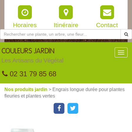
Horaires
Itinéraire
Contact
COULEURS
JARDIN
Toggl
navig
Les Artisans du Végétal
02 31 79 85 68
Nos produits jardin
> Engrais longue durée pour plantes
fleuries et plantes vertes