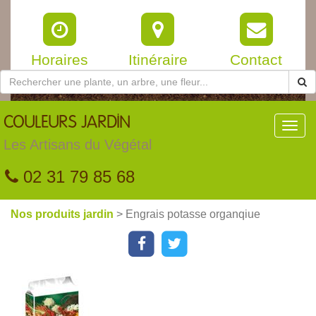
Horaires
Itinéraire
Contact
COULEURS
JARDIN
Toggl
navig
Les Artisans du Végétal
02 31 79 85 68
Nos produits jardin
> Engrais potasse organqiue