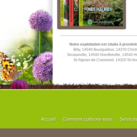
Notre exploitation est située à proximit
Billy, 14540 Bourguébus, 14370 Chich
Secqueville, 14540 Grentheville, 14540 
St-Aignan-de-Cramesnil, 14320 St-And
Accueil
Comment cultivons-nous
Service