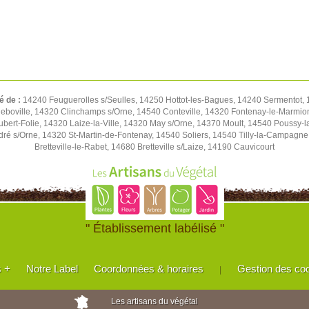
é de :
14240 Feuguerolles s/Seulles, 14250 Hottot-les-Bagues, 14240 Sermentot, 1
eboville, 14320 Clinchamps s/Orne, 14540 Conteville, 14320 Fontenay-le-Marmion
Hubert-Folie, 14320 Laize-la-Ville, 14320 May s/Orne, 14370 Moult, 14540 Pouss
ré s/Orne, 14320 St-Martin-de-Fontenay, 14540 Soliers, 14540 Tilly-la-Campagn
Bretteville-le-Rabet, 14680 Bretteville s/Laize, 14190 Cauvicourt
" Établissement labélisé "
s +
Notre Label
Coordonnées & horaires
Gestion des co
|
Les artisans du végétal