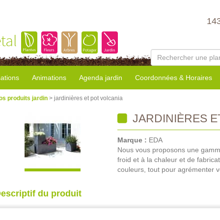
14
tal
sations
Animations
Agenda jardin
Coordonnées & Horaires
os produits jardin
> jardinières et pot volcania
JARDINIÈRES E
Marque :
EDA
Nous vous proposons une gamme 
froid et à la chaleur et de fabri
couleurs, tout pour agrémenter v
escriptif du produit