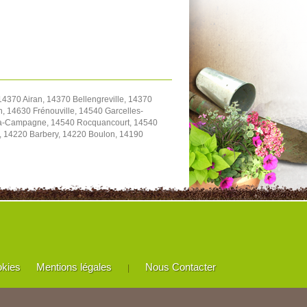
4370 Airan, 14370 Bellengreville, 14370
, 14630 Frénouville, 14540 Garcelles-
y-la-Campagne, 14540 Rocquancourt, 14540
e, 14220 Barbery, 14220 Boulon, 14190
okies
Mentions légales
Nous Contacter
|