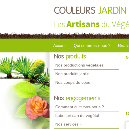
COULEURS
JARDIN
Artisans
Végé
Les
du
Accueil
Qui sommes-nous ?
Réali
Nos
produits
N
Nos productions végétales
Nos produits jardin
Nos coups de coeur
Nos
engagements
Comment cultivons-nous ?
D
Label artisan du végétal
Nos services +