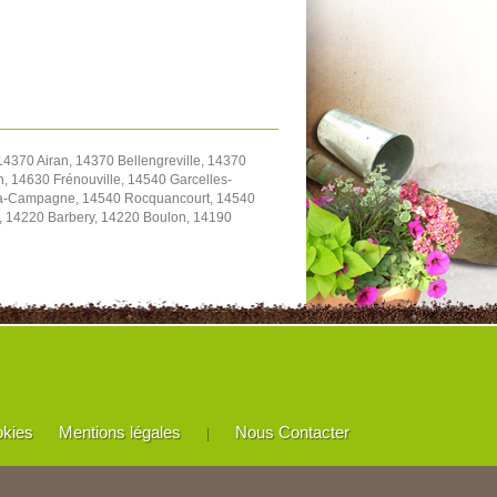
4370 Airan, 14370 Bellengreville, 14370
, 14630 Frénouville, 14540 Garcelles-
y-la-Campagne, 14540 Rocquancourt, 14540
e, 14220 Barbery, 14220 Boulon, 14190
okies
Mentions légales
Nous Contacter
|