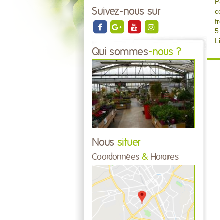
P
Suivez-nous sur
c
f
5
L
Qui sommes
-nous ?
Nous
situer
Coordonnées
&
Horaires