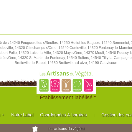
é de :
14240 Feuguerolles s/Seulles, 14250 Hottot-les-Bagues, 14240 Sermentot, 1
eboville, 14320 Clinchamps s/Orne, 14540 Conteville, 14320 Fontenay-le-Marmion
Hubert-Folie, 14320 Laize-la-Ville, 14320 May s/Orne, 14370 Moult, 14540 Pouss
ré s/Orne, 14320 St-Martin-de-Fontenay, 14540 Soliers, 14540 Tilly-la-Campagn
Bretteville-le-Rabet, 14680 Bretteville s/Laize, 14190 Cauvicourt
" Établissement labélisé "
s +
Notre Label
Coordonnées & horaires
Gestion des co
|
Les artisans du végétal