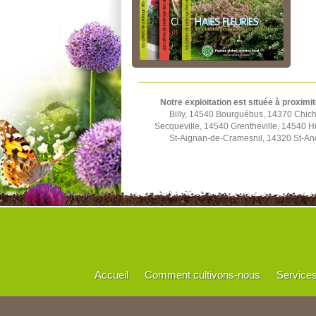
Notre exploitation est située à proximit
Billy, 14540 Bourguébus, 14370 Chich
Secqueville, 14540 Grentheville, 14540 
St-Aignan-de-Cramesnil, 14320 St-And
Accueil
Comment cultivons-nous
Service