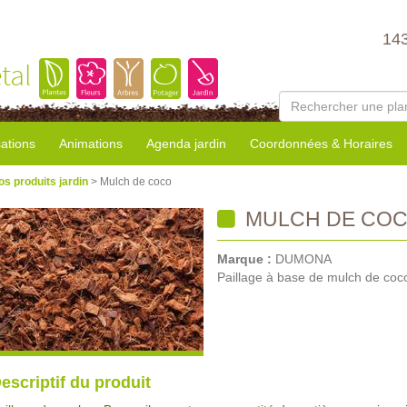
14
tal
sations
Animations
Agenda jardin
Coordonnées & Horaires
os produits jardin
> Mulch de coco
MULCH DE CO
Marque :
DUMONA
Paillage à base de mulch de coc
escriptif du produit