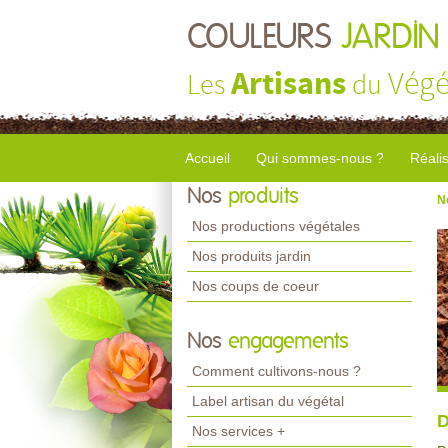
COULEURS
JARDIN
Artisans
Végé
Les
du
Accueil
Qui sommes-nous ?
Réali
Nos
produits
N
Nos productions végétales
Nos produits jardin
Nos coups de coeur
Nos
engagements
Comment cultivons-nous ?
Label artisan du végétal
D
Nos services +