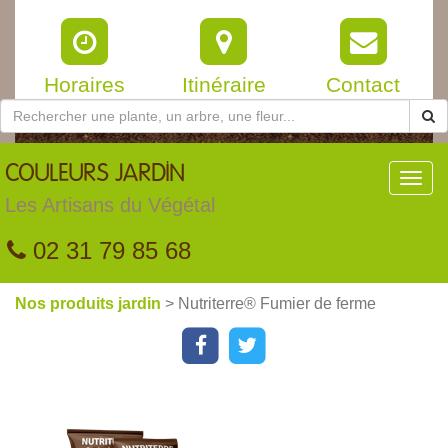
Horaires
Itinéraire
Contact
COULEURS
JARDIN
Toggl
navig
Les Artisans du Végétal
02 31 79 85 68
Nos produits jardin
> Nutriterre® Fumier de ferme