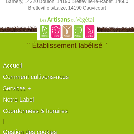
Barbery, 14220 Boulon, 14190 Bretteville-le-Rabet, 14680
Bretteville s/Laize, 14190 Cauvicourt
" Établissement labélisé "
Accueil
Comment cultivons-nous
Services +
Notre Label
Coordonnées & horaires
|
Gestion des cookies