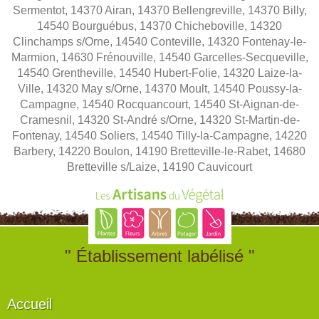
Sermentot, 14370 Airan, 14370 Bellengreville, 14370 Billy,
14540 Bourguébus, 14370 Chicheboville, 14320
Clinchamps s/Orne, 14540 Conteville, 14320 Fontenay-le-
Marmion, 14630 Frénouville, 14540 Garcelles-Secqueville,
14540 Grentheville, 14540 Hubert-Folie, 14320 Laize-la-
Ville, 14320 May s/Orne, 14370 Moult, 14540 Poussy-la-
Campagne, 14540 Rocquancourt, 14540 St-Aignan-de-
Cramesnil, 14320 St-André s/Orne, 14320 St-Martin-de-
Fontenay, 14540 Soliers, 14540 Tilly-la-Campagne, 14220
Barbery, 14220 Boulon, 14190 Bretteville-le-Rabet, 14680
Bretteville s/Laize, 14190 Cauvicourt
" Établissement labélisé "
Accueil