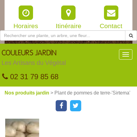
Horaires
Itinéraire
Contact
COULEURS
JARDIN
Toggl
navig
Les Artisans du Végétal
02 31 79 85 68
Nos produits jardin
> Plant de pommes de terre-'Sirtema'