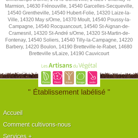
Marmion, 14630 Frénouville, 14540 Garcelles-Secqueville,
14540 Grentheville, 14540 Hubert-Folie, 14320 Laize-la-
Ville, 14320 May s/Orne, 14370 Moult, 14540 Poussy-la-
Campagne, 14540 Rocquancourt, 14540 St-Aignan-de-
Cramesnil, 14320 St-André s/Orne, 14320 St-Martin-de-
Fontenay, 14540 Soliers, 14540 Tilly-la-Campagne, 14220
Barbery, 14220 Boulon, 14190 Bretteville-le-Rabet, 14680
Bretteville s/Laize, 14190 Cauvicourt
" Établissement labélisé "
Accueil
Comment cultivons-nous
Services +