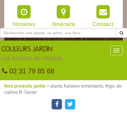
Horaires
Itinéraire
Contact
COULEURS
JARDIN
Toggl
navig
Les Artisans du Végétal
02 31 79 85 68
Nos produits jardin
> plants fraisiers remontants, frigo, de
calibre B-'Gento'