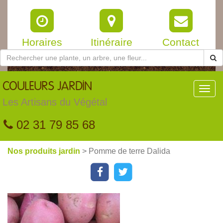
Horaires
Itinéraire
Contact
COULEURS
JARDIN
Toggl
navig
Les Artisans du Végétal
02 31 79 85 68
Nos produits jardin
> Pomme de terre Dalida