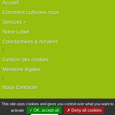
Accueil
Comment cultivons-nous
Services +
Notre Label
Coordonnées & horaires
|
Gestion des cookies
Mentions légales
|
Nous Contacter
Les artisans du végétal
This site uses cookies and gives you control over what you want to
activate
✓ OK, accept all
✗ Deny all cookies
Horticulteurs et pépinièristes de France