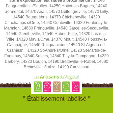
Notre exploitation est située à proximité de :
14240
Feuguerolles s/Seulles, 14250 Hottot-les-Bagues, 14240
Sermentot, 14370 Airan, 14370 Bellengreville, 14370 Billy,
14540 Bourguébus, 14370 Chicheboville, 14320
Clinchamps s/Orne, 14540 Conteville, 14320 Fontenay-le-
Marmion, 14630 Frénouville, 14540 Garcelles-Secqueville,
14540 Grentheville, 14540 Hubert-Folie, 14320 Laize-la-
Ville, 14320 May s/Orne, 14370 Moult, 14540 Poussy-la-
Campagne, 14540 Rocquancourt, 14540 St-Aignan-de-
Cramesnil, 14320 St-André s/Orne, 14320 St-Martin-de-
Fontenay, 14540 Soliers, 14540 Tilly-la-Campagne, 14220
Barbery, 14220 Boulon, 14190 Bretteville-le-Rabet, 14680
Bretteville s/Laize, 14190 Cauvicourt
" Établissement labélisé "