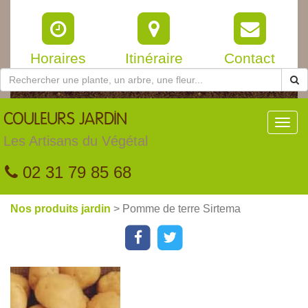
Horaires
Itinéraire
Contact
COULEURS
JARDIN
Toggl
navig
Les Artisans du Végétal
02 31 79 85 68
Nos produits jardin
> Pomme de terre Sirtema