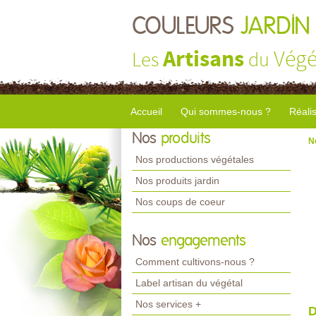
COULEURS
JARDIN
Artisans
Végé
Les
du
Accueil
Qui sommes-nous ?
Réali
Nos
produits
N
Nos productions végétales
Nos produits jardin
Nos coups de coeur
Nos
engagements
Comment cultivons-nous ?
Label artisan du végétal
Nos services +
D