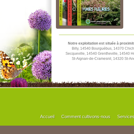
Notre exploitation est située à proximit
Billy, 14540 Bourguébus, 14370 Chich
Secqueville, 14540 Grentheville, 14540 
St-Aignan-de-Cramesnil, 14320 St-And
Accueil
Comment cultivons-nous
Service