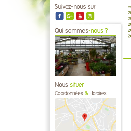
Suivez-nous sur
c
2
2
2
Qui sommes
-nous ?
2
2
Nous
situer
Coordonnées
&
Horaires