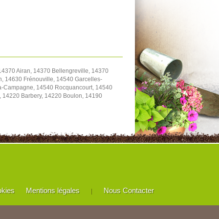
4370 Airan, 14370 Bellengreville, 14370
, 14630 Frénouville, 14540 Garcelles-
y-la-Campagne, 14540 Rocquancourt, 14540
e, 14220 Barbery, 14220 Boulon, 14190
okies
Mentions légales
Nous Contacter
|