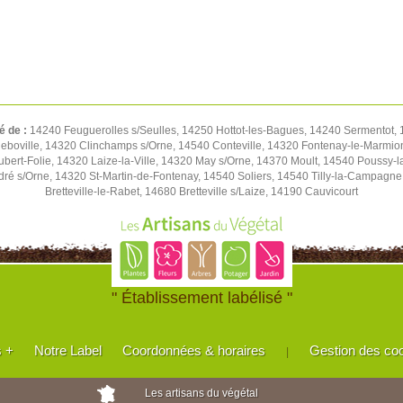
é de :
14240 Feuguerolles s/Seulles, 14250 Hottot-les-Bagues, 14240 Sermentot, 1
eboville, 14320 Clinchamps s/Orne, 14540 Conteville, 14320 Fontenay-le-Marmion
Hubert-Folie, 14320 Laize-la-Ville, 14320 May s/Orne, 14370 Moult, 14540 Pouss
ré s/Orne, 14320 St-Martin-de-Fontenay, 14540 Soliers, 14540 Tilly-la-Campagn
Bretteville-le-Rabet, 14680 Bretteville s/Laize, 14190 Cauvicourt
" Établissement labélisé "
s +
Notre Label
Coordonnées & horaires
Gestion des co
|
Les artisans du végétal