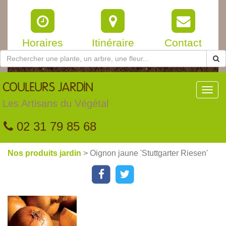
Horaires
Itinéraire
Contact
COULEURS
JARDIN
Toggl
navig
Les Artisans du Végétal
02 31 79 85 68
Nos produits jardin
> Oignon jaune 'Stuttgarter Riesen'