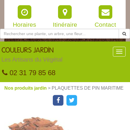
Horaires
Itinéraire
Contact
COULEURS
JARDIN
Toggl
navig
Les Artisans du Végétal
02 31 79 85 68
Nos produits jardin
> PLAQUETTES DE PIN MARITIME