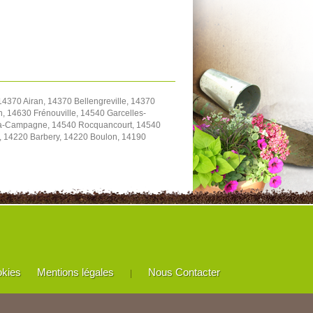
4370 Airan, 14370 Bellengreville, 14370
, 14630 Frénouville, 14540 Garcelles-
y-la-Campagne, 14540 Rocquancourt, 14540
e, 14220 Barbery, 14220 Boulon, 14190
okies
Mentions légales
Nous Contacter
|