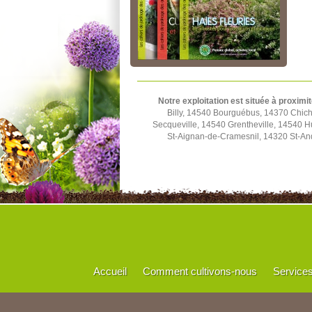
Notre exploitation est située à proximit
Billy, 14540 Bourguébus, 14370 Chich
Secqueville, 14540 Grentheville, 14540 
St-Aignan-de-Cramesnil, 14320 St-And
Accueil
Comment cultivons-nous
Service