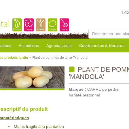
14
tal
sations
Animations
Agenda jardin
Coordonnées & Horaires
os produits jardin
> Plant de pommes de terre-'Mandola'
PLANT DE POM
'MANDOLA'
Marque :
CARRE de jardin
Variété bretonne!
escriptif du produit
aractéristiques
Moins fragile à la plantation