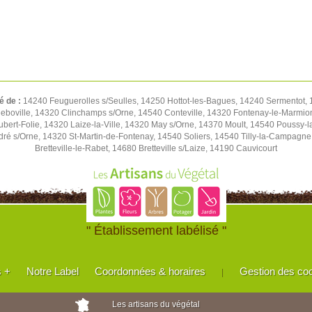
é de :
14240 Feuguerolles s/Seulles, 14250 Hottot-les-Bagues, 14240 Sermentot, 1
eboville, 14320 Clinchamps s/Orne, 14540 Conteville, 14320 Fontenay-le-Marmion
Hubert-Folie, 14320 Laize-la-Ville, 14320 May s/Orne, 14370 Moult, 14540 Pouss
ré s/Orne, 14320 St-Martin-de-Fontenay, 14540 Soliers, 14540 Tilly-la-Campagn
Bretteville-le-Rabet, 14680 Bretteville s/Laize, 14190 Cauvicourt
" Établissement labélisé "
s +
Notre Label
Coordonnées & horaires
Gestion des co
|
Les artisans du végétal