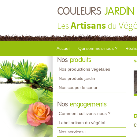
COULEURS
JARDIN
Artisans
Végé
Les
du
Accueil
Qui sommes-nous ?
Réali
Nos
produits
N
Nos productions végétales
Nos produits jardin
Nos coups de coeur
Nos
engagements
Comment cultivons-nous ?
D
Label artisan du végétal
C
Nos services +