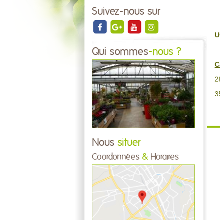
Suivez-nous sur
U
Qui sommes
-nous ?
C
2
3
Nous
situer
Coordonnées
&
Horaires