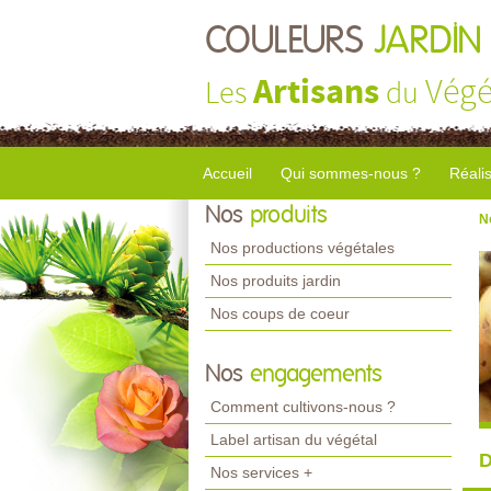
COULEURS
JARDIN
Artisans
Végé
Les
du
Accueil
Qui sommes-nous ?
Réali
Nos
produits
N
Nos productions végétales
Nos produits jardin
Nos coups de coeur
Nos
engagements
Comment cultivons-nous ?
Label artisan du végétal
D
Nos services +