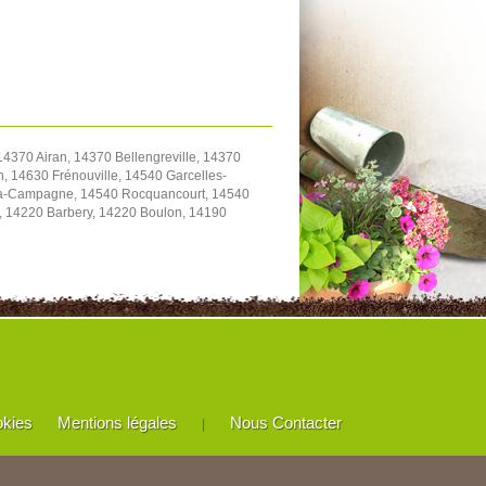
4370 Airan, 14370 Bellengreville, 14370
, 14630 Frénouville, 14540 Garcelles-
y-la-Campagne, 14540 Rocquancourt, 14540
e, 14220 Barbery, 14220 Boulon, 14190
okies
Mentions légales
Nous Contacter
|