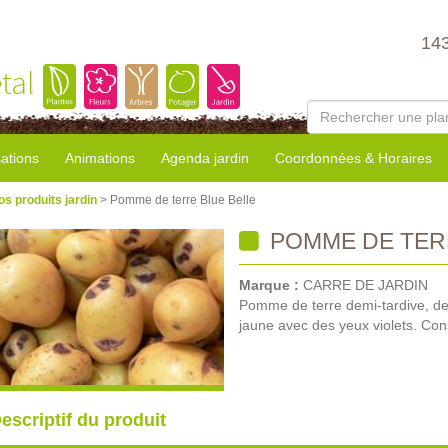
14
tal
sations
Animations
Agenda jardin
Coordonnées & Horaires
os produits jardin
> Pomme de terre Blue Belle
POMME DE TER
Marque :
CARRE DE JARDIN
Pomme de terre demi-tardive, de
jaune avec des yeux violets. Con
escriptif du produit