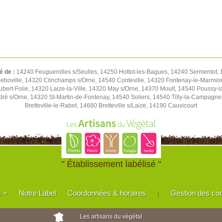
é de :
14240 Feuguerolles s/Seulles, 14250 Hottot-les-Bagues, 14240 Sermentot, 1
eboville, 14320 Clinchamps s/Orne, 14540 Conteville, 14320 Fontenay-le-Marmion
Hubert-Folie, 14320 Laize-la-Ville, 14320 May s/Orne, 14370 Moult, 14540 Pouss
ré s/Orne, 14320 St-Martin-de-Fontenay, 14540 Soliers, 14540 Tilly-la-Campagn
Bretteville-le-Rabet, 14680 Bretteville s/Laize, 14190 Cauvicourt
" Établissement labélisé "
s +
Notre Label
Coordonnées & horaires
Gestion des co
|
Les artisans du végétal