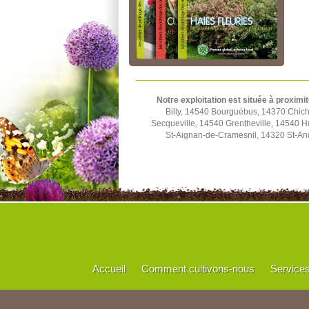
Notre exploitation est située à proximit
Billy, 14540 Bourguébus, 14370 Chich
Secqueville, 14540 Grentheville, 14540 
St-Aignan-de-Cramesnil, 14320 St-And
Accueil
Comment cultivons-nous
Service