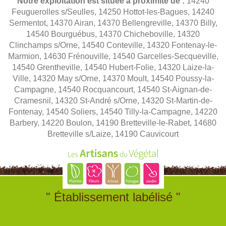
Notre exploitation est située à proximité de :
14240
Feuguerolles s/Seulles, 14250 Hottot-les-Bagues, 14240
Sermentot, 14370 Airan, 14370 Bellengreville, 14370 Billy,
14540 Bourguébus, 14370 Chicheboville, 14320
Clinchamps s/Orne, 14540 Conteville, 14320 Fontenay-le-
Marmion, 14630 Frénouville, 14540 Garcelles-Secqueville,
14540 Grentheville, 14540 Hubert-Folie, 14320 Laize-la-
Ville, 14320 May s/Orne, 14370 Moult, 14540 Poussy-la-
Campagne, 14540 Rocquancourt, 14540 St-Aignan-de-
Cramesnil, 14320 St-André s/Orne, 14320 St-Martin-de-
Fontenay, 14540 Soliers, 14540 Tilly-la-Campagne, 14220
Barbery, 14220 Boulon, 14190 Bretteville-le-Rabet, 14680
Bretteville s/Laize, 14190 Cauvicourt
" Établissement labélisé "