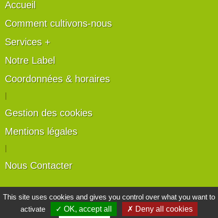
Accueil
Comment cultivons-nous
Services +
Notre Label
Coordonnées & horaires
|
Gestion des cookies
Mentions légales
|
Nous Contacter
Les artisans du végétal
This site uses cookies and gives you control over what you want to
activate
✓ OK, accept all
✗ Deny all cookies
Horticulteurs et pépinièristes de France