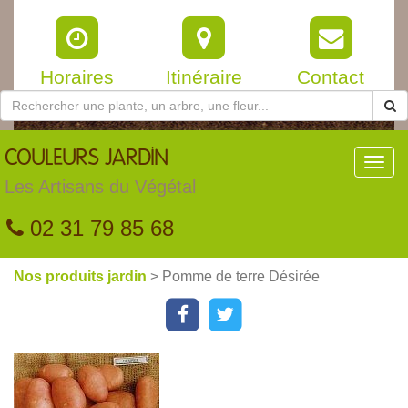
Horaires
Itinéraire
Contact
COULEURS
JARDIN
Toggl
navig
Les Artisans du Végétal
02 31 79 85 68
Nos produits jardin
> Pomme de terre Désirée