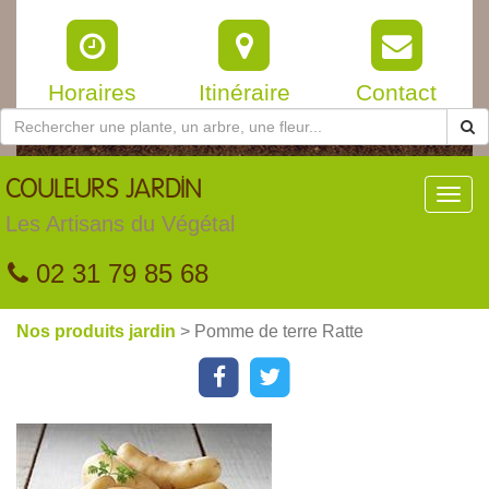
Horaires
Itinéraire
Contact
COULEURS
JARDIN
Toggl
navig
Les Artisans du Végétal
02 31 79 85 68
Nos produits jardin
> Pomme de terre Ratte