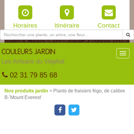
Horaires
Itinéraire
Contact
COULEURS
JARDIN
Toggl
navig
Les Artisans du Végétal
02 31 79 85 68
Nos produits jardin
> Plants de fraisiers frigo, de calibre
B-'Mount Everest'