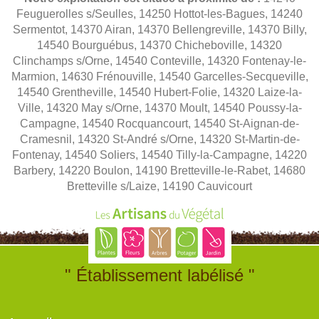
Feuguerolles s/Seulles, 14250 Hottot-les-Bagues, 14240
Sermentot, 14370 Airan, 14370 Bellengreville, 14370 Billy,
14540 Bourguébus, 14370 Chicheboville, 14320
Clinchamps s/Orne, 14540 Conteville, 14320 Fontenay-le-
Marmion, 14630 Frénouville, 14540 Garcelles-Secqueville,
14540 Grentheville, 14540 Hubert-Folie, 14320 Laize-la-
Ville, 14320 May s/Orne, 14370 Moult, 14540 Poussy-la-
Campagne, 14540 Rocquancourt, 14540 St-Aignan-de-
Cramesnil, 14320 St-André s/Orne, 14320 St-Martin-de-
Fontenay, 14540 Soliers, 14540 Tilly-la-Campagne, 14220
Barbery, 14220 Boulon, 14190 Bretteville-le-Rabet, 14680
Bretteville s/Laize, 14190 Cauvicourt
" Établissement labélisé "