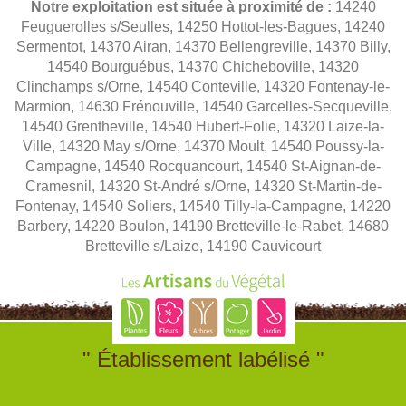
Notre exploitation est située à proximité de :
14240
Feuguerolles s/Seulles, 14250 Hottot-les-Bagues, 14240
Sermentot, 14370 Airan, 14370 Bellengreville, 14370 Billy,
14540 Bourguébus, 14370 Chicheboville, 14320
Clinchamps s/Orne, 14540 Conteville, 14320 Fontenay-le-
Marmion, 14630 Frénouville, 14540 Garcelles-Secqueville,
14540 Grentheville, 14540 Hubert-Folie, 14320 Laize-la-
Ville, 14320 May s/Orne, 14370 Moult, 14540 Poussy-la-
Campagne, 14540 Rocquancourt, 14540 St-Aignan-de-
Cramesnil, 14320 St-André s/Orne, 14320 St-Martin-de-
Fontenay, 14540 Soliers, 14540 Tilly-la-Campagne, 14220
Barbery, 14220 Boulon, 14190 Bretteville-le-Rabet, 14680
Bretteville s/Laize, 14190 Cauvicourt
" Établissement labélisé "