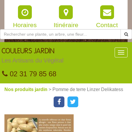
Horaires
Itinéraire
Contact
COULEURS
JARDIN
Toggl
navig
Les Artisans du Végétal
02 31 79 85 68
Nos produits jardin
> Pomme de terre Linzer Delikatess