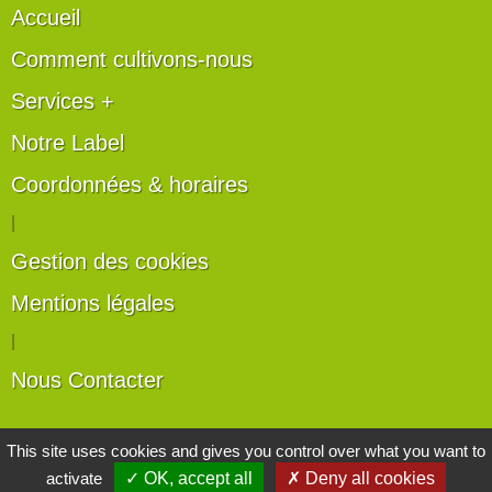
Accueil
Comment cultivons-nous
Services +
Notre Label
Coordonnées & horaires
|
Gestion des cookies
Mentions légales
|
Nous Contacter
Les artisans du végétal
This site uses cookies and gives you control over what you want to
activate
✓ OK, accept all
✗ Deny all cookies
Horticulteurs et pépinièristes de France