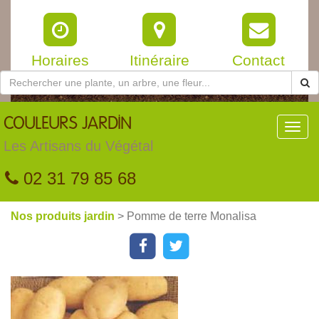
Horaires
Itinéraire
Contact
COULEURS
JARDIN
Toggl
navig
Les Artisans du Végétal
02 31 79 85 68
Nos produits jardin
> Pomme de terre Monalisa