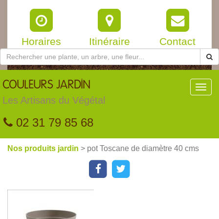
Horaires
Itinéraire
Contact
COULEURS
JARDIN
Toggl
navig
Les Artisans du Végétal
02 31 79 85 68
Nos produits jardin
> pot Toscane de diamètre 40 cms