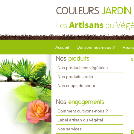
COULEURS
JARDIN
Artisans
Végé
Les
du
Accueil
Qui sommes-nous ?
Réali
Nos
produits
N
Nos productions végétales
Nos produits jardin
Nos coups de coeur
Nos
engagements
Comment cultivons-nous ?
Label artisan du végétal
Nos services +
D