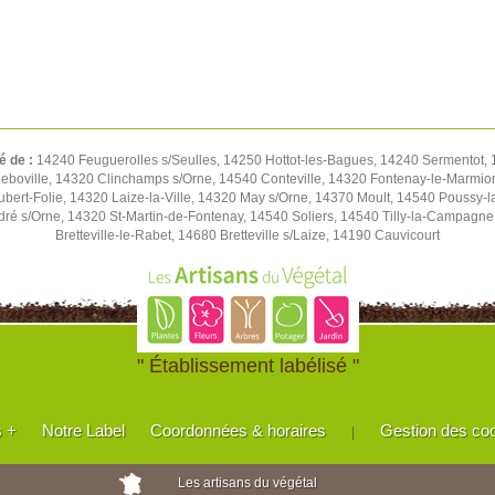
é de :
14240 Feuguerolles s/Seulles, 14250 Hottot-les-Bagues, 14240 Sermentot, 1
eboville, 14320 Clinchamps s/Orne, 14540 Conteville, 14320 Fontenay-le-Marmion
Hubert-Folie, 14320 Laize-la-Ville, 14320 May s/Orne, 14370 Moult, 14540 Pouss
ré s/Orne, 14320 St-Martin-de-Fontenay, 14540 Soliers, 14540 Tilly-la-Campagn
Bretteville-le-Rabet, 14680 Bretteville s/Laize, 14190 Cauvicourt
" Établissement labélisé "
s +
Notre Label
Coordonnées & horaires
Gestion des co
|
Les artisans du végétal