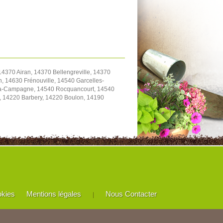
4370 Airan, 14370 Bellengreville, 14370
, 14630 Frénouville, 14540 Garcelles-
y-la-Campagne, 14540 Rocquancourt, 14540
e, 14220 Barbery, 14220 Boulon, 14190
okies
Mentions légales
Nous Contacter
|