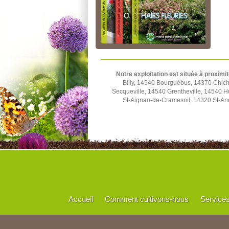
Notre exploitation est située à proximit
Billy, 14540 Bourguébus, 14370 Chich
Secqueville, 14540 Grentheville, 14540 
St-Aignan-de-Cramesnil, 14320 St-And
Accueil
Comment cultivons-nous
Service