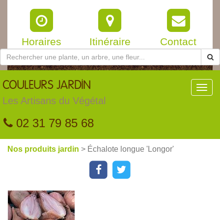
Horaires
Itinéraire
Contact
COULEURS
JARDIN
Toggl
navig
Les Artisans du Végétal
02 31 79 85 68
Nos produits jardin
> Échalote longue 'Longor'