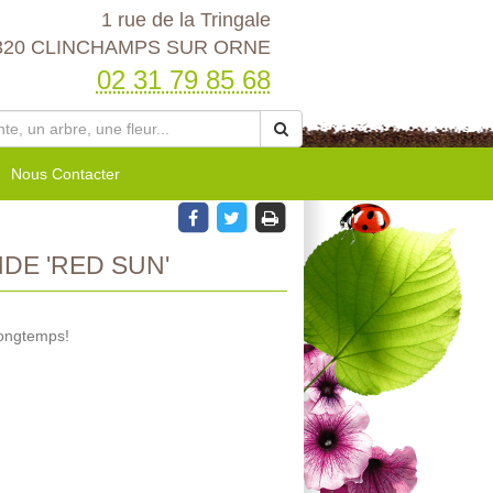
1 rue de la Tringale
320 CLINCHAMPS SUR ORNE
02 31 79 85 68
Nous Contacter
E 'RED SUN'
longtemps!