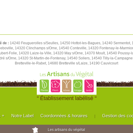
é de :
14240 Feuguerolles s/Seulles, 14250 Hottot-les-Bagues, 14240 Sermentot, 1
eboville, 14320 Clinchamps s/Orne, 14540 Conteville, 14320 Fontenay-le-Marmion
Hubert-Folie, 14320 Laize-la-Ville, 14320 May s/Orne, 14370 Moult, 14540 Pouss
ré s/Orne, 14320 St-Martin-de-Fontenay, 14540 Soliers, 14540 Tilly-la-Campagn
Bretteville-le-Rabet, 14680 Bretteville s/Laize, 14190 Cauvicourt
" Établissement labélisé "
s +
Notre Label
Coordonnées & horaires
Gestion des co
|
Les artisans du végétal