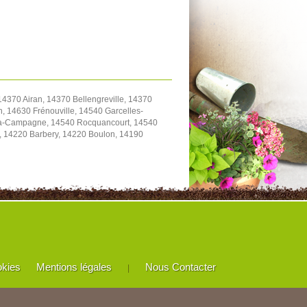
4370 Airan, 14370 Bellengreville, 14370
, 14630 Frénouville, 14540 Garcelles-
y-la-Campagne, 14540 Rocquancourt, 14540
e, 14220 Barbery, 14220 Boulon, 14190
okies
Mentions légales
Nous Contacter
|