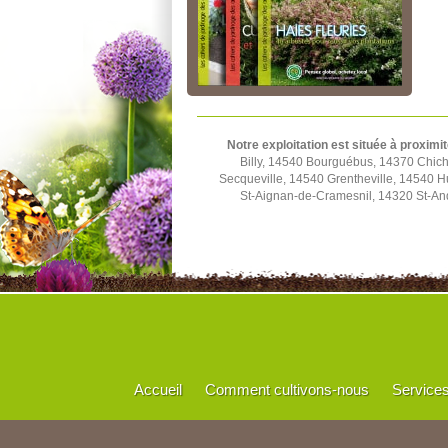
Notre exploitation est située à proximit
Billy, 14540 Bourguébus, 14370 Chich
Secqueville, 14540 Grentheville, 14540 
St-Aignan-de-Cramesnil, 14320 St-And
Accueil
Comment cultivons-nous
Service