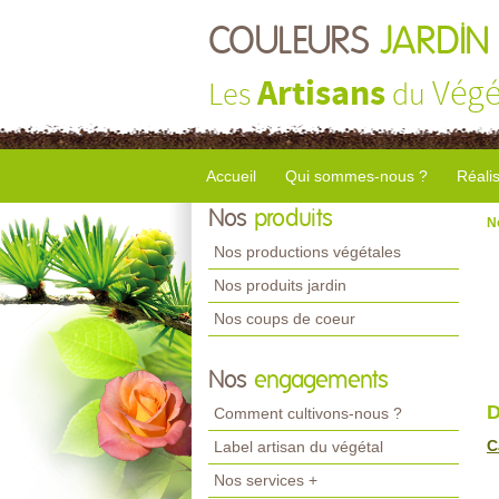
COULEURS
JARDIN
Artisans
Végé
Les
du
Accueil
Qui sommes-nous ?
Réali
Nos
produits
N
Nos productions végétales
Nos produits jardin
Nos coups de coeur
Nos
engagements
D
Comment cultivons-nous ?
C
Label artisan du végétal
Nos services +