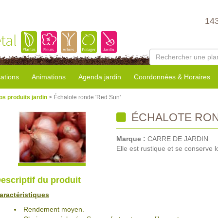
14
tal
sations
Animations
Agenda jardin
Coordonnées & Horaires
os produits jardin
> Échalote ronde 'Red Sun'
ÉCHALOTE ROND
Marque :
CARRE DE JARDIN
Elle est rustique et se conserve 
escriptif du produit
aractéristiques
Rendement moyen.