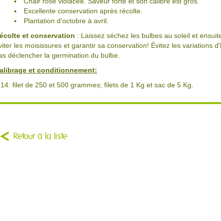
Chair rose violacée. Saveur forte et son calibre est gros.
Excellente conservation après récolte.
Plantation d'octobre à avril.
écolte et conservation
: Laissez séchez les bulbes au soleil et ensui
viter les moisissures et garantir sa conservation! Évitez les variations 
as déclencher la germination du bulbe.
alibrage et conditionnement:
.14: filet de 250 et 500 grammes; filets de 1 Kg et sac de 5 Kg.
Retour à la liste