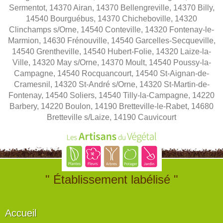
Sermentot, 14370 Airan, 14370 Bellengreville, 14370 Billy,
14540 Bourguébus, 14370 Chicheboville, 14320
Clinchamps s/Orne, 14540 Conteville, 14320 Fontenay-le-
Marmion, 14630 Frénouville, 14540 Garcelles-Secqueville,
14540 Grentheville, 14540 Hubert-Folie, 14320 Laize-la-
Ville, 14320 May s/Orne, 14370 Moult, 14540 Poussy-la-
Campagne, 14540 Rocquancourt, 14540 St-Aignan-de-
Cramesnil, 14320 St-André s/Orne, 14320 St-Martin-de-
Fontenay, 14540 Soliers, 14540 Tilly-la-Campagne, 14220
Barbery, 14220 Boulon, 14190 Bretteville-le-Rabet, 14680
Bretteville s/Laize, 14190 Cauvicourt
" Établissement labélisé "
Accueil