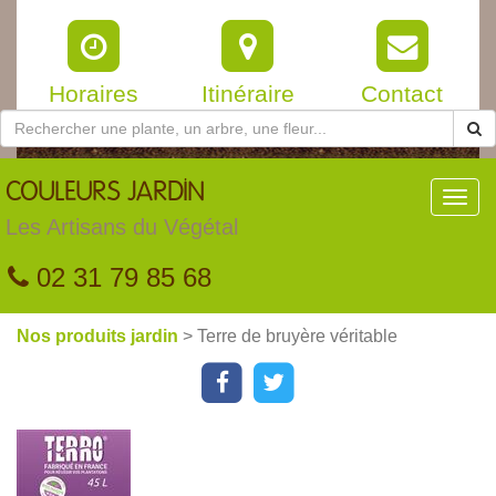
Horaires
Itinéraire
Contact
COULEURS
JARDIN
Toggl
navig
Les Artisans du Végétal
02 31 79 85 68
Nos produits jardin
> Terre de bruyère véritable