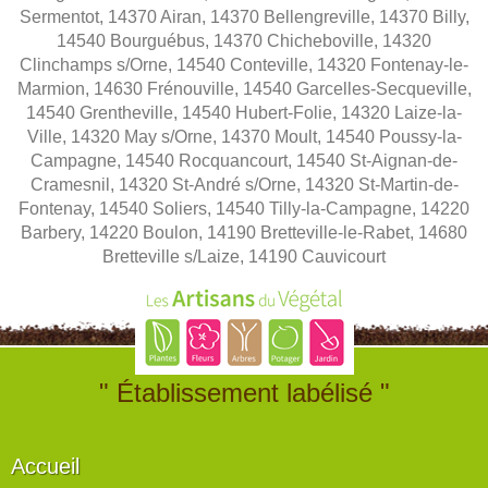
Sermentot, 14370 Airan, 14370 Bellengreville, 14370 Billy,
14540 Bourguébus, 14370 Chicheboville, 14320
Clinchamps s/Orne, 14540 Conteville, 14320 Fontenay-le-
Marmion, 14630 Frénouville, 14540 Garcelles-Secqueville,
14540 Grentheville, 14540 Hubert-Folie, 14320 Laize-la-
Ville, 14320 May s/Orne, 14370 Moult, 14540 Poussy-la-
Campagne, 14540 Rocquancourt, 14540 St-Aignan-de-
Cramesnil, 14320 St-André s/Orne, 14320 St-Martin-de-
Fontenay, 14540 Soliers, 14540 Tilly-la-Campagne, 14220
Barbery, 14220 Boulon, 14190 Bretteville-le-Rabet, 14680
Bretteville s/Laize, 14190 Cauvicourt
" Établissement labélisé "
Accueil