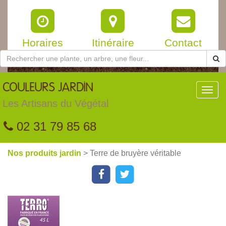
Horaires
Itinéraire
Contact
COULEURS
JARDIN
Toggl
navig
Les Artisans du Végétal
02 31 79 85 68
Nos produits jardin
> Terre de bruyère véritable